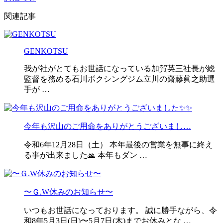
関連記事
GENKOTSU
我が社がとてもお世話になっている加賀英三社長が総
監督を務める石川ボクシングジム立川の齋藤眞之助選
手が …
今年も沢山のご用命をありがとうございまし…
令和6年12月28日（土） 本年最後の営業を無事に終え
る事が出来ました🙏 本年もダン …
〜Ｇ.W休みのお知らせ〜
いつもお世話になっております。 誠に勝手ながら、令
和8年5月3日(日)〜5月7日(木)までお休みとな …